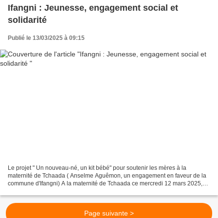
Ifangni : Jeunesse, engagement social et
solidarité
Publié le 13/03/2025 à 09:15
Le projet " Un nouveau-né, un kit bébé" pour soutenir les mères à la
maternité de Tchaada ( Anselme Aguêmon, un engagement en faveur de la
commune d'Ifangni) A la maternité de Tchaada ce mercredi 12 mars 2025,
c'est un vent de solidarité et d’engagement...
Page suivante >