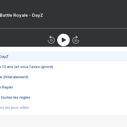
 Battle Royale - DayZ
 DayZ
 a 13 ans (et vous l'avez ignoré)
e (littéralement)
im Rayan
 toutes les règles
s les jeux vidéo
us choquant de Rockstar ? - Le scandale BULLY