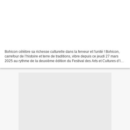
Bohicon célèbre sa richesse culturelle dans la ferveur et l'unité ! Bohicon,
carrefour de l’histoire et terre de traditions, vibre depuis ce jeudi 27 mars
2025 au rythme de la deuxième édition du Festival des Arts et Cultures d’Ici
et d’Ailleurs (FACIA)....