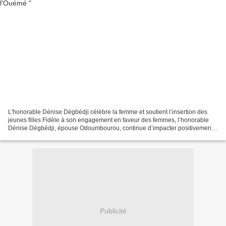
L'honorable Dénise Dègbédji célèbre la femme et soutient l’insertion des
jeunes filles Fidèle à son engagement en faveur des femmes, l’honorable
Dénise Dègbédji, épouse Odoumbourou, continue d’impacter positivement
la vie des femmes et des jeunes filles...
Publicité